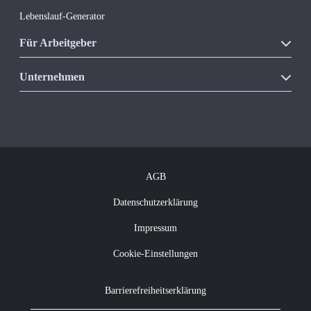
Lebenslauf-Generator
Für Arbeitgeber
Unsere Produkte
Unternehmen
Vakanzkostenrechner
Über Regio Jobanzeiger
Kontakt
Offene Jobs
Newsletter abonnieren
AGB
Datenschutzerklärung
Impressum
Cookie-Einstellungen
Barrierefreiheitserklärung