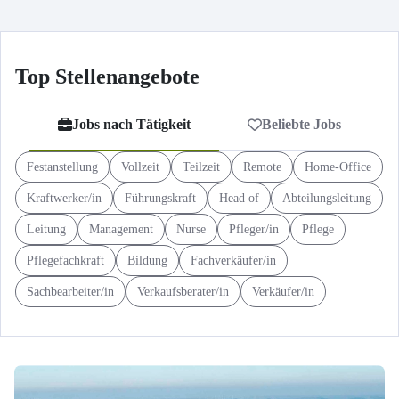
Top Stellenangebote
Jobs nach Tätigkeit
Beliebte Jobs
Festanstellung
Vollzeit
Teilzeit
Remote
Home-Office
Kraftwerker/in
Führungskraft
Head of
Abteilungsleitung
Leitung
Management
Nurse
Pfleger/in
Pflege
Pflegefachkraft
Bildung
Fachverkäufer/in
Sachbearbeiter/in
Verkaufsberater/in
Verkäufer/in