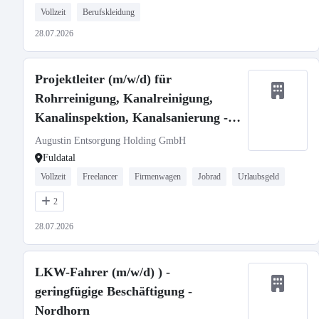
Vollzeit
Berufskleidung
28.07.2026
Projektleiter (m/w/d) für
Rohrreinigung, Kanalreinigung,
Kanalinspektion, Kanalsanierung -
Fuldatal-Ihringshausen
Augustin Entsorgung Holding GmbH
Fuldatal
Vollzeit
Freelancer
Firmenwagen
Jobrad
Urlaubsgeld
2
28.07.2026
LKW-Fahrer (m/w/d) ) -
geringfügige Beschäftigung -
Nordhorn