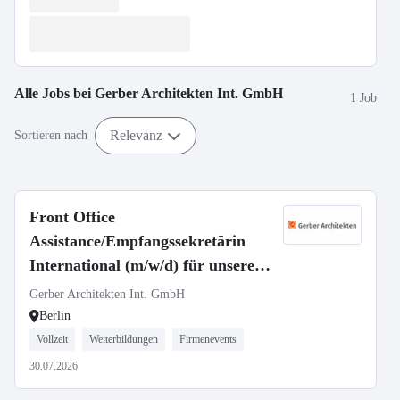
Alle Jobs bei
Gerber Architekten Int. GmbH
1 Job
Relevanz
Sortieren nach
Front Office
Assistance/Empfangssekretärin
International (m/w/d) für unseren
Standort in Berlin
Gerber Architekten Int. GmbH
Berlin
Vollzeit
Weiterbildungen
Firmenevents
30.07.2026