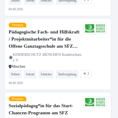
2
Teilzeit
Jobrad
Jobticket
Tarifvergütung
04.08.2026
Premium
Pädagogische Fach- und Hilfskraft
/ Projektmitarbeiter*in für die
Offene Ganztagsschule am SFZ
München Nord-Ost
KINDERSCHUTZ MÜNCHEN Kinderschutz
e.V.
München
2
Teilzeit
Jobrad
Jobticket
Tarifvergütung
04.08.2026
Premium
Sozialpädagog*in für das Start-
Chancen-Programm am SFZ