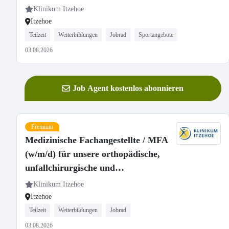
Klinikum Itzehoe
Itzehoe
Teilzeit
Weiterbildungen
Jobrad
Sportangebote
03.08.2026
Job Agent kostenlos abonnieren
Premium
Medizinische Fachangestellte / MFA
(w/m/d) für unsere orthopädische,
unfallchirurgische und
neurochirurgische Praxis in Teilzeit
Klinikum Itzehoe
Itzehoe
Teilzeit
Weiterbildungen
Jobrad
03.08.2026