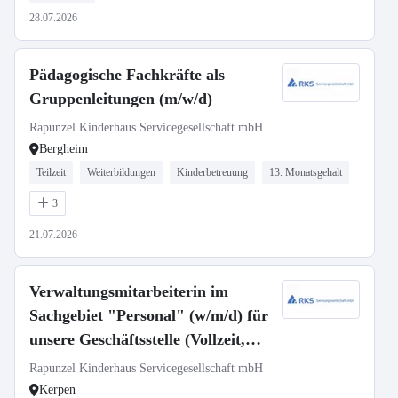
28.07.2026
Pädagogische Fachkräfte als
Gruppenleitungen (m/w/d)
Rapunzel Kinderhaus Servicegesellschaft mbH
Bergheim
Teilzeit
Weiterbildungen
Kinderbetreuung
13. Monatsgehalt
3
21.07.2026
Verwaltungsmitarbeiterin im
Sachgebiet "Personal" (w/m/d) für
unsere Geschäftsstelle (Vollzeit,
38,5h) in Kerpen gesucht
Rapunzel Kinderhaus Servicegesellschaft mbH
Kerpen