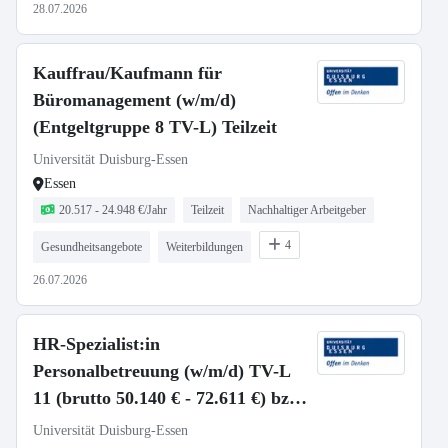
28.07.2026
Kauffrau/Kaufmann für
Büromanagement (w/m/d)
(Entgeltgruppe 8 TV-L) Teilzeit
Universität Duisburg-Essen
Essen
20.517 - 24.948 €/Jahr
Teilzeit
Nachhaltiger Arbeitgeber
4
Gesundheitsangebote
Weiterbildungen
26.07.2026
HR-Spezialist:in
Personalbetreuung (w/m/d) TV-L
11 (brutto 50.140 € - 72.611 €) bzw.
A9 - A11 LBesO NRW (brutto
Universität Duisburg-Essen