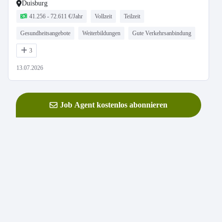
41.256 € - 63.072 €)
Duisburg
41.256 - 72.611 €/Jahr
Vollzeit
Teilzeit
Gesundheitsangebote
Weiterbildungen
Gute Verkehrsanbindung
3
13.07.2026
Job Agent kostenlos abonnieren