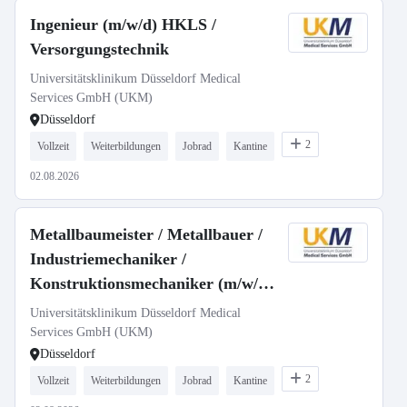
Ingenieur (m/w/d) HKLS /
Versorgungstechnik
Universitätsklinikum Düsseldorf Medical
Services GmbH (UKM)
Düsseldorf
2
Vollzeit
Weiterbildungen
Jobrad
Kantine
02.08.2026
Metallbaumeister / Metallbauer /
Industriemechaniker /
Konstruktionsmechaniker (m/w/d)
- im Gesundheitswesen
Universitätsklinikum Düsseldorf Medical
Services GmbH (UKM)
Düsseldorf
2
Vollzeit
Weiterbildungen
Jobrad
Kantine