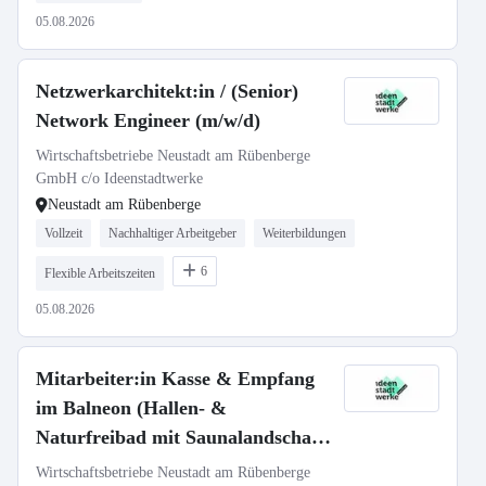
05.08.2026
Netzwerkarchitekt:in / (Senior)
Network Engineer (m/w/d)
Wirtschaftsbetriebe Neustadt am Rübenberge
GmbH c/o Ideenstadtwerke
Neustadt am Rübenberge
Vollzeit
Nachhaltiger Arbeitgeber
Weiterbildungen
6
Flexible Arbeitszeiten
05.08.2026
Mitarbeiter:in Kasse & Empfang
im Balneon (Hallen- &
Naturfreibad mit Saunalandschaft)
(m/w/d)
Wirtschaftsbetriebe Neustadt am Rübenberge