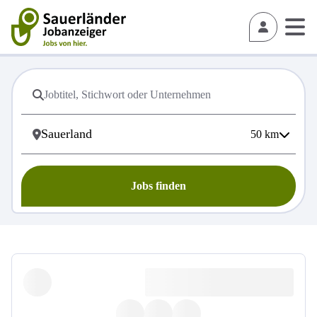
50
km
Jobs finden