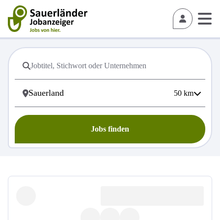
50
km
Jobs finden