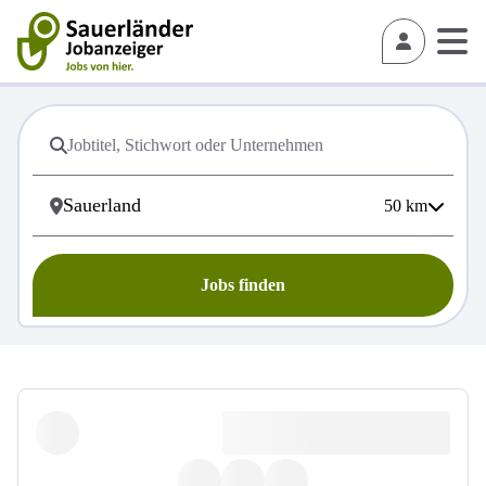
50
km
Jobs finden