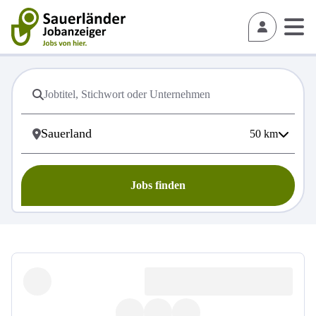
50
km
Jobs finden