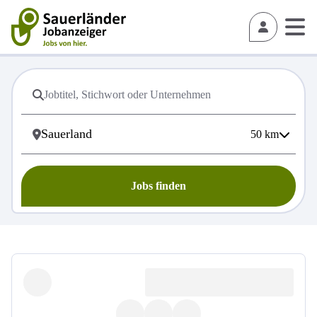
50
km
Jobs finden