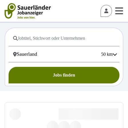
50
km
Jobs finden