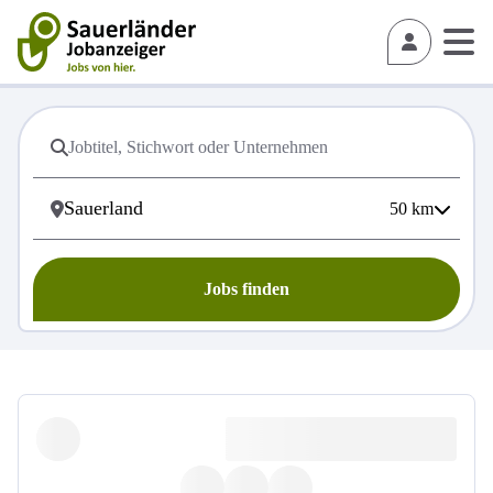
50
km
Jobs finden