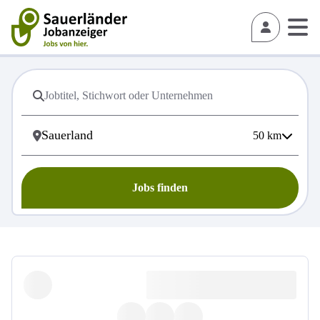
50
km
Jobs finden