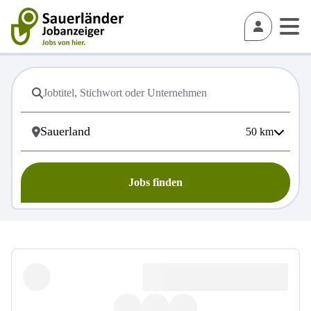
50
km
Jobs finden