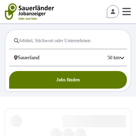
50
km
Jobs finden