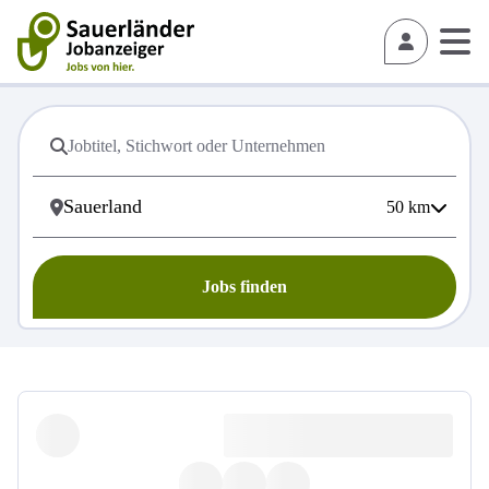
50
km
Jobs finden