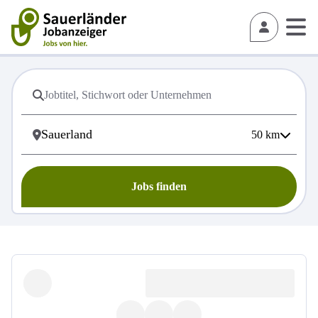
50
km
Jobs finden