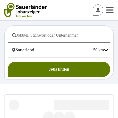
50
km
Jobs finden