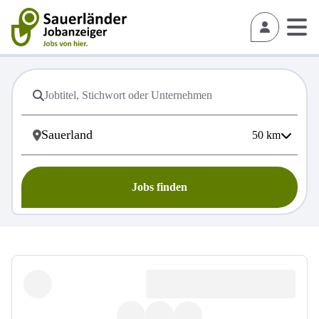
50
km
Jobs finden