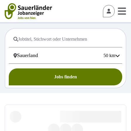
50
km
Jobs finden