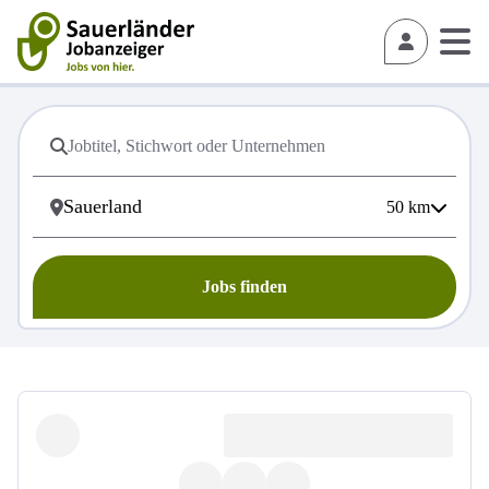
50
km
Jobs finden