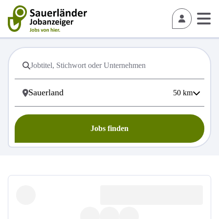
50
km
Jobs finden