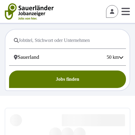
50
km
Jobs finden