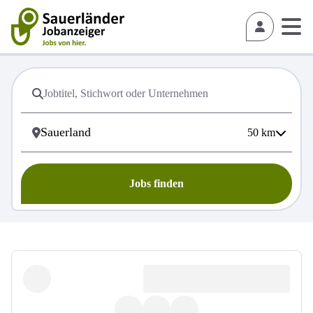
50
km
Jobs finden