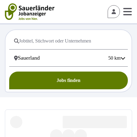
50
km
Jobs finden