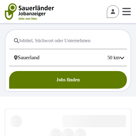
50
km
Jobs finden