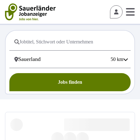
50
km
Jobs finden