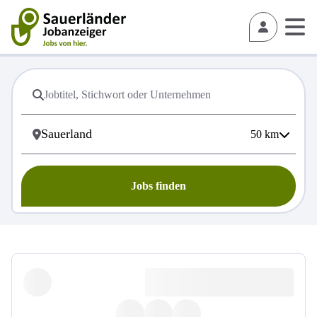
50
km
Jobs finden