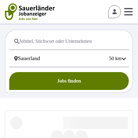
50
km
Jobs finden