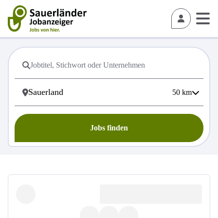
50
km
Jobs finden