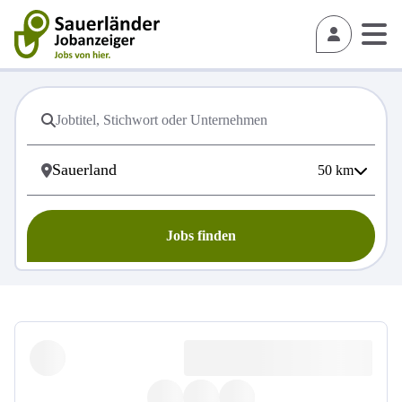
50
km
Jobs finden