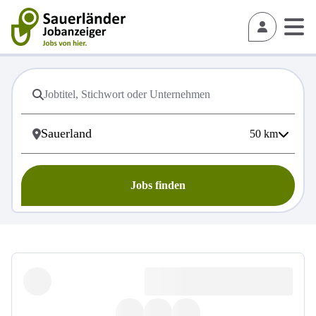
50
km
Jobs finden