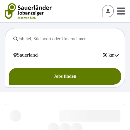
50
km
Jobs finden