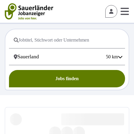
50
km
Jobs finden