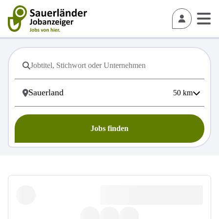
50
km
Jobs finden