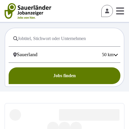
50
km
Jobs finden