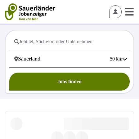
50
km
Jobs finden