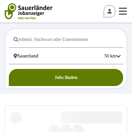
50
km
Jobs finden