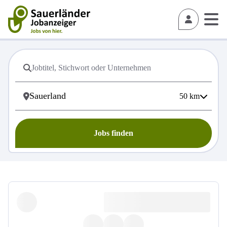
50
km
Jobs finden