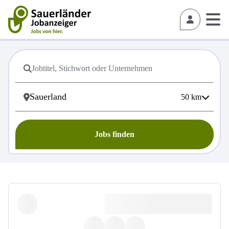
50
km
Jobs finden