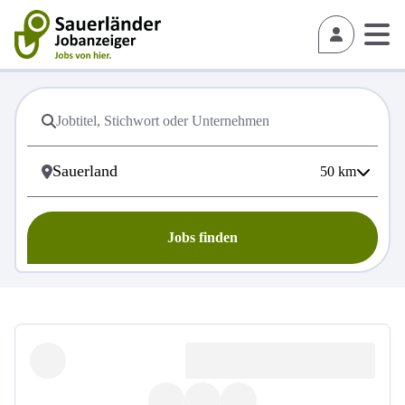
50
km
Jobs finden