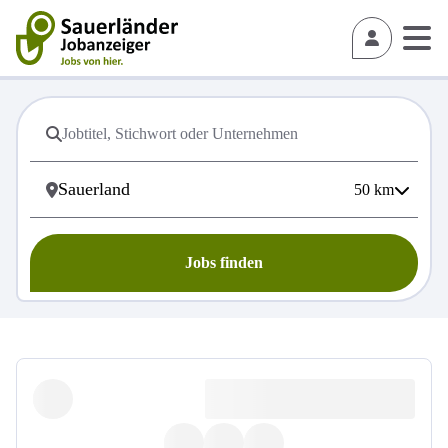
50
km
Jobs finden