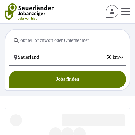
50
km
Jobs finden