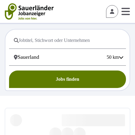
50
km
Jobs finden