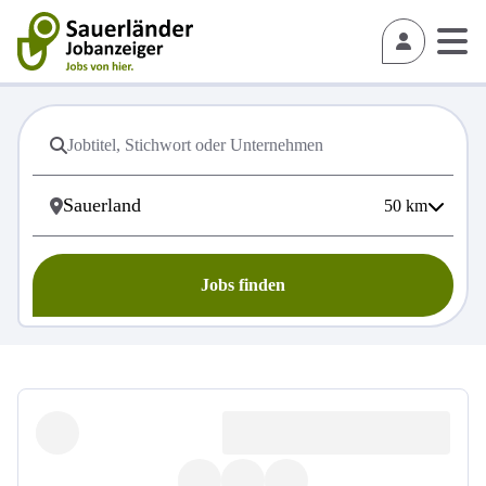
50
km
Jobs finden