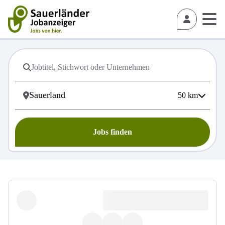
50
km
Jobs finden